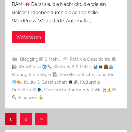
BÄM!
Da ist sie, die Nachricht, die wie ein
kleines Erdbeben durch die ach so heile
WordPress-Welt zitterte: Automattic,
Weiterlesen
Blogging
& Mehr...
,
Politik & Geschichte
,
WordPress
,
Wirtschaft & Politik
,
Bildung & Strategie
,
Gesellschaftliche Debatten
,
Kultur & Gesellschaft
,
Kulturelle
Debatten
,
Verbraucherthemen & Kritik
,
Finanzen
Seitennummerierung
Nächste
1
2
»
Beiträge
der