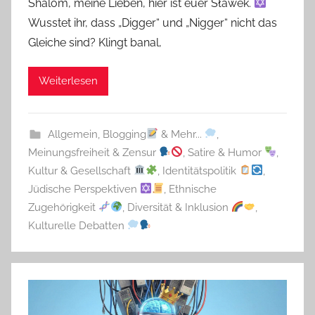
Shalom, meine Lieben, hier ist euer Sławek.
Wusstet ihr, dass „Digger“ und „Nigger“ nicht das
Gleiche sind? Klingt banal,
Weiterlesen
Allgemein
,
Blogging
& Mehr...
,
Meinungsfreiheit & Zensur
,
Satire & Humor
,
Kultur & Gesellschaft
,
Identitätspolitik
,
Jüdische Perspektiven
,
Ethnische
Zugehörigkeit
,
Diversität & Inklusion
,
Kulturelle Debatten