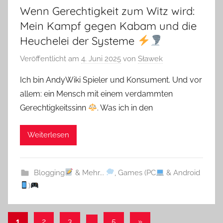
Wenn Gerechtigkeit zum Witz wird:
Mein Kampf gegen Kabam und die
Heuchelei der Systeme
Veröffentlicht am
4. Juni 2025
von
Sławek
Ich bin AndyWiki Spieler und Konsument. Und vor
allem: ein Mensch mit einem verdammten
Gerechtigkeitssinn
. Was ich in den
Weiterlesen
Blogging
& Mehr...
,
Games (PC
& Android
)
Seitennummerierung
Nächste
1
2
3
…
5
»