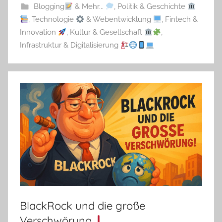
Blogging
& Mehr...
,
Politik & Geschichte
,
Technologie
& Webentwicklung
,
Fintech &
Innovation
,
Kultur & Gesellschaft
,
Infrastruktur & Digitalisierung
BlackRock und die große
Verschwörung