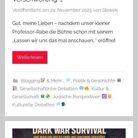
Veröffentlicht am
24. November 2025
von
Sławek
Gut, meine Lieben – nachdem unser kleiner
Professor-Rabe die Bühne schon mit seinem
„Lassen wir uns das mal anschauen…“ eröffnet
Weiterlesen
Blogging
& Mehr...
,
Politik & Geschichte
,
Gesellschaftliche Debatten
,
Kultur &
Gesellschaft
,
Jüdische Perspektiven
,
Kulturelle Debatten